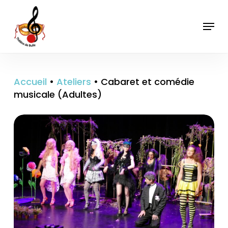
Skip
to
Menu
main
content
Accueil
•
Ateliers
•
Cabaret et comédie
musicale (Adultes)