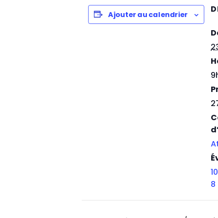
D
Ajouter au calendrier
D
2
H
9
Pr
2
C
d
A
É
10
8