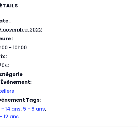
ÉTAILS
ate :
3 novembre 2022
eure :
h00 - 10h00
ix :
70€
atégorie
’Évènement:
teliers
vènement Tags:
 - 14 ans
,
5 - 8 ans
,
 - 12 ans